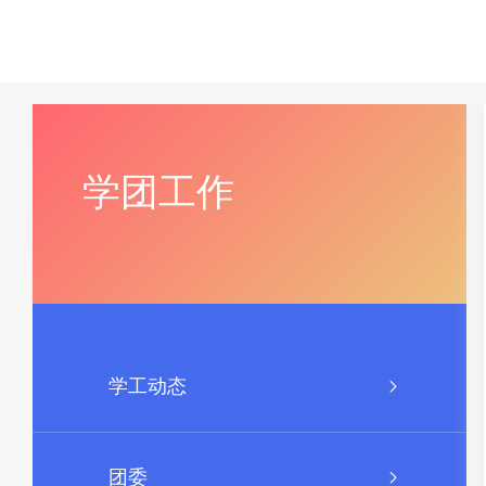
学团工作
学工动态
团委