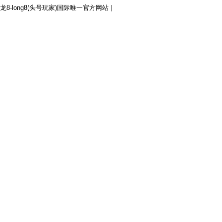
龙8-long8(头号玩家)国际唯一官方网站
|