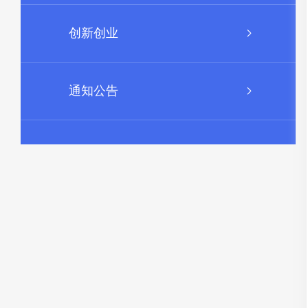
创新创业
通知公告