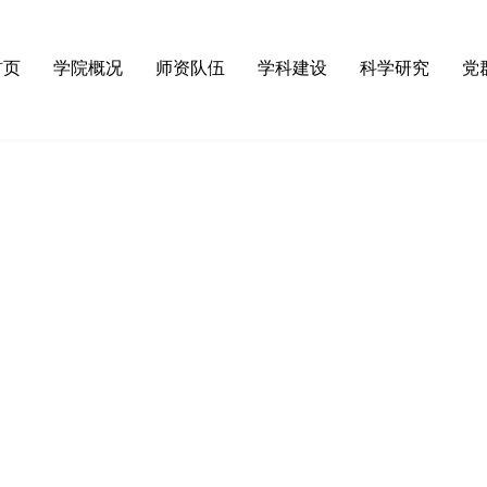
首页
学院概况
师资队伍
学科建设
科学研究
党
·
学院简介
·
杰出人才
·
物理学（省高水平学科）
·
科研通知
·
理
·
领导团队
·
博导硕导
·
电子科学与技术
·
科研进展
·
组
·
组织机构
·
在职教师
·
信息与通信工程
·
科研团队
·
组
·
学院院史
·
兼职教授
·
光学工程
·
科研机构
·
纪
·
先优表彰
·
教育学
·
大型仪器
·
工
·
教育学硕士
·
工程硕士