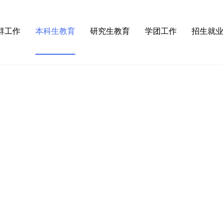
群工作
本科生教育
研究生教育
学团工作
招生就
论学习
·
师范认证
·
招生工作
·
学工动态
·
招生
织建设
·
本科专业
·
培养管理
·
团委
·
就业
织活动
·
培养方案
·
学位授予
·
团校
检工作
·
物电课程
·
研究生开题答辩公告
·
学生会
会活动
·
教学成果
·
规章制度
·
规章制度
·
实验教学与管理
·
常用下载
·
奖助工作
·
实验教学中心
·
通知公告
·
心灵港湾