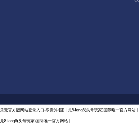
乐竞官方版网站登录入口-乐竞(中国)
|
龙8-long8(头号玩家)国际唯一官方网站
|
龙8-long8(头号玩家)国际唯一官方网站
|