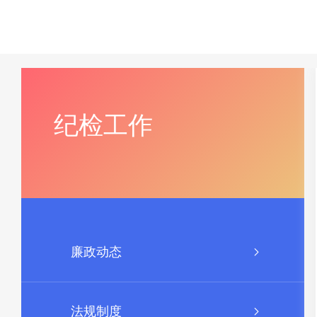
纪检工作
廉政动态
法规制度