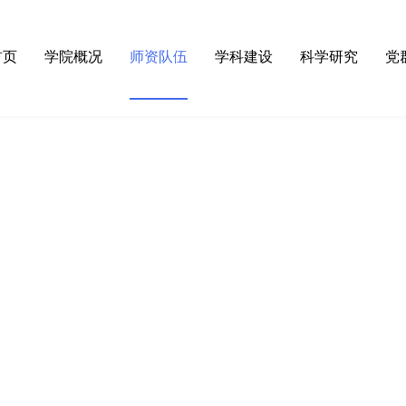
首页
学院概况
师资队伍
学科建设
科学研究
党
·
学院简介
·
杰出人才
·
物理学（省高水平学科）
·
科研通知
·
理
·
领导团队
·
博导硕导
·
电子科学与技术
·
科研进展
·
组
·
组织机构
·
在职教师
·
信息与通信工程
·
科研团队
·
组
·
学院院史
·
兼职教授
·
光学工程
·
科研机构
·
纪
·
先优表彰
·
教育学
·
大型仪器
·
工
·
教育学硕士
·
工程硕士