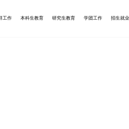
群工作
本科生教育
研究生教育
学团工作
招生就
论学习
·
师范认证
·
招生工作
·
学工动态
·
招生
织建设
·
本科专业
·
培养管理
·
团委
·
就业
织活动
·
培养方案
·
学位授予
·
团校
检工作
·
物电课程
·
研究生开题答辩公告
·
学生会
会活动
·
教学成果
·
规章制度
·
规章制度
·
实验教学与管理
·
常用下载
·
奖助工作
·
实验教学中心
·
通知公告
·
心灵港湾