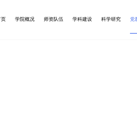
首页
学院概况
师资队伍
学科建设
科学研究
党
·
学院简介
·
杰出人才
·
物理学（省高水平学科）
·
科研通知
·
理
·
领导团队
·
博导硕导
·
电子科学与技术
·
科研进展
·
组
·
组织机构
·
在职教师
·
信息与通信工程
·
科研团队
·
组
·
学院院史
·
兼职教授
·
光学工程
·
科研机构
·
纪
·
先优表彰
·
教育学
·
大型仪器
·
工
·
教育学硕士
·
工程硕士