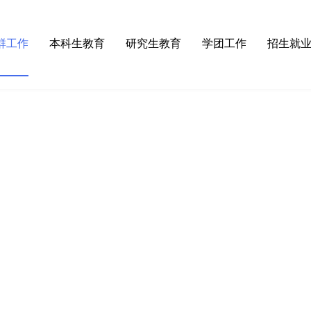
群工作
本科生教育
研究生教育
学团工作
招生就
论学习
·
师范认证
·
招生工作
·
学工动态
·
招生
织建设
·
本科专业
·
培养管理
·
团委
·
就业
织活动
·
培养方案
·
学位授予
·
团校
检工作
·
物电课程
·
研究生开题答辩公告
·
学生会
会活动
·
教学成果
·
规章制度
·
规章制度
·
实验教学与管理
·
常用下载
·
奖助工作
·
实验教学中心
·
通知公告
·
心灵港湾